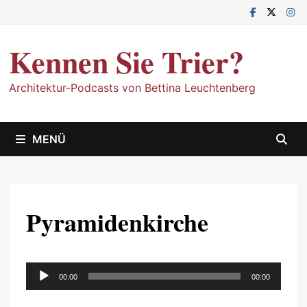
Zum
Inhalt
springen
Kennen Sie Trier?
Architektur-Podcasts von Bettina Leuchtenberg
MENÜ
Pyramidenkirche
Audio-
00:00
00:00
Player