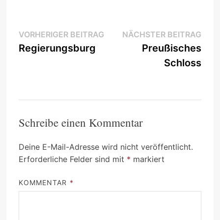
Beitragsnavigation
Vorheriger
Näc
VORHERIGER BEITRAG
NÄCHSTER BEITRAG
Beitrag:
Beit
Regierungsburg
Preußisches
Schloss
Schreibe einen Kommentar
Deine E-Mail-Adresse wird nicht veröffentlicht.
Erforderliche Felder sind mit
*
markiert
KOMMENTAR
*