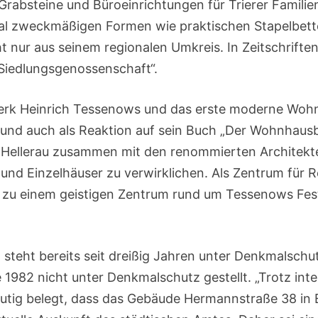
rabsteine und Büroeinrichtungen für Trierer Familien
kal zweckmäßigen Formen wie praktischen Stapelbet
ht nur aus seinem regionalen Umkreis. In Zeitschrift
 Siedlungsgenossenschaft“.
e Werk Heinrich Tessenows und das erste moderne Wo
 und auch als Reaktion auf sein Buch „Der Wohnhausb
n-Hellerau zusammen mit den renommierten Architek
und Einzelhäuser zu verwirklichen. Als Zentrum für
 zu einem geistigen Zentrum rund um Tessenows Fest
 steht bereits seit dreißig Jahren unter Denkmalsch
1982 nicht unter Denkmalschutz gestellt. „Trotz int
eutig belegt, dass das Gebäude Hermannstraße 38 in