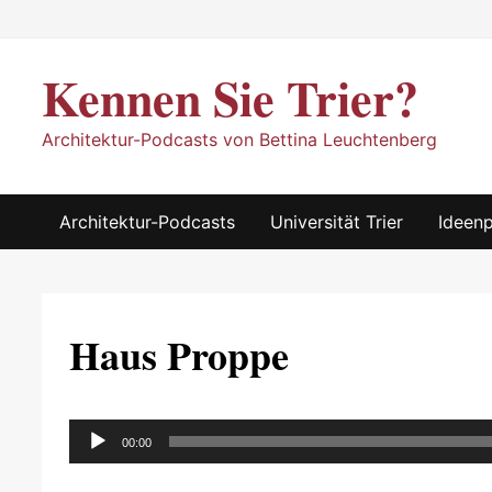
Zum
Inhalt
springen
Kennen Sie Trier?
Architektur-Podcasts von Bettina Leuchtenberg
Architektur-Podcasts
Universität Trier
Ideen
Haus Proppe
Audio-
00:00
Player