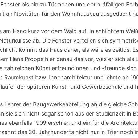
enster bis hin zu Türmchen und der auffälligen Farb
ert an Novitäten für den Wohnhausbau ausgedacht ha
us am Hang kurz vor dem Wald auf. In schlichtem Weiß
turkulisse ab. Die Fenster verteilen sich symmetrisc
chlicht kommt das Haus daher, als wäre es zeitlos. Es
err Hans Proppe hier genau das vor, was er sich als 
ine zahlreichen Künstlerfreundinnen und -freunde sich
in Raumkunst bzw. Innenarchitektur und lehrte ab 19
rläufer der späteren Kunst- und Gewerbeschule und 
 Lehrer der Baugewerkeabteilung an die gleiche Schul
 sie sich nicht sogar schon aus der Studienzeit in Be
 ebenfalls 1909 erschien und ein für die Architektu
zehnt des 20. Jahrhunderts nicht nur in Trier noch i