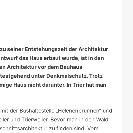
benutzen,
um
die
Lautstärke
zu
regeln.
zu seiner Entstehungszeit der Architektur
ntwurf das Haus erbaut wurde, ist in den
nen Architektur vor dem Bauhaus
itestgehend unter Denkmalschutz. Trotz
ige Haus nicht darunter. In Trier hat man
 mit der Bushaltestelle „Helenenbrunnen“ und
ler und Trierweiler. Bevor man in den Wald
schnittsarchitektur zu finden sind. Vom