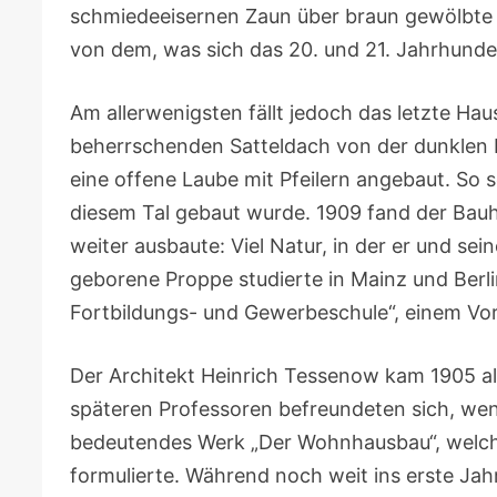
schmiedeeisernen Zaun über braun gewölbte F
von dem, was sich das 20. und 21. Jahrhund
Am allerwenigsten fällt jedoch das letzte Ha
beherrschenden Satteldach von der dunklen Na
eine offene Laube mit Pfeilern angebaut. So s
diesem Tal gebaut wurde. 1909 fand der Bauh
weiter ausbaute: Viel Natur, in der er und se
geborene Proppe studierte in Mainz und Berl
Fortbildungs- und Gewerbeschule“, einem Vo
Der Architekt Heinrich Tessenow kam 1905 als
späteren Professoren befreundeten sich, wenn
bedeutendes Werk „Der Wohnhausbau“, welches
formulierte. Während noch weit ins erste Jahr