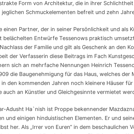
rakte Form von Architektur, die in ihrer Schlichthei
n jeglichen Schmuckelementen befreit und zehn Jahr
 einen Partner, der in seiner Persönlichkeit und als Kü
ft belächelten Entwürfe Tessenows praktisch umsetzt
achlass der Familie und gilt als Geschenk an den Kol
eit der Verfasserin diese Beitrags im Fach Kunstgesc
ern sich an mehrfache Nennungen Heinrich Tesseno
1909 die Baugenehmigung für das Haus, welches der M
ut in den kommenden Jahren noch kleinere Häuser für 
e auch an Künstler und Gleichgesinnte vermietet we
-Adusht Ha`nish ist Proppe bekennender Mazdaznan
hen und einigen hinduistischen Elementen. Er und sein
lbst her. Als „Irrer von Euren“ in dem beschaulichen Vo