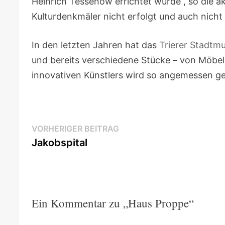
Heinrich Tessenow errichtet wurde“, so die a
Kulturdenkmäler nicht erfolgt und auch nicht
In den letzten Jahren hat das
Trierer Stadtm
und bereits verschiedene Stücke – von Möbel
innovativen Künstlers wird so angemessen g
Beitragsnavigation
Vorheriger
VORHERIGER BEITRAG
Beitrag:
Jakobspital
Ein Kommentar zu „
Haus Proppe
“